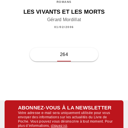
ROMANS
LES VIVANTS ET LES MORTS
Gérard Mordillat
01/02/2006
264
ABONNEZ-VOUS À LA NEWSLETTER
Votre adresse e-mail sera uniquement utilisée pour vous
envoyer des informations sur les actualités du Livre de
Poche. Vous pouvez vous désinscrire à tout moment. Pour
plus d’informations,
cliquez ici
.