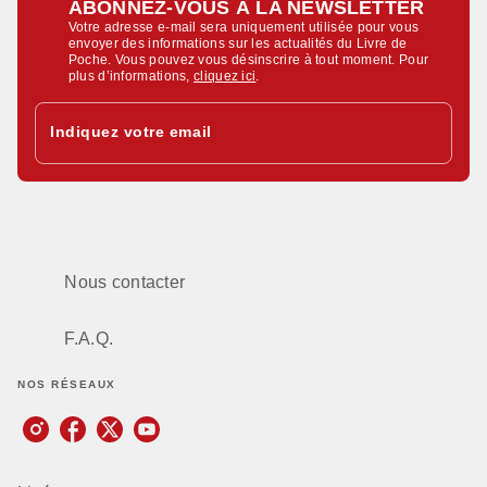
ABONNEZ-VOUS À LA NEWSLETTER
Votre adresse e-mail sera uniquement utilisée pour vous
envoyer des informations sur les actualités du Livre de
Poche. Vous pouvez vous désinscrire à tout moment. Pour
plus d’informations,
cliquez ici
.
Indiquez votre email
Nous contacter
F.A.Q.
NOS RÉSEAUX