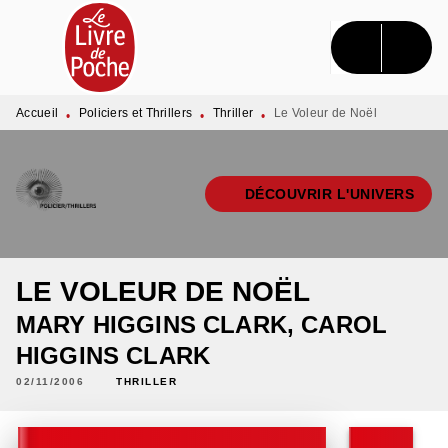
MENU
RECHERCHE
CONTENU
PIED DE PAGE
Accueil
Policiers et Thrillers
Thriller
Le Voleur de Noël
•
•
•
DÉCOUVRIR L'UNIVERS
LE VOLEUR DE NOËL
MARY HIGGINS CLARK
,
CAROL
HIGGINS CLARK
02/11/2006
THRILLER