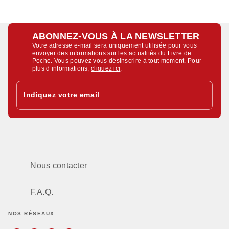
ABONNEZ-VOUS À LA NEWSLETTER
Votre adresse e-mail sera uniquement utilisée pour vous
envoyer des informations sur les actualités du Livre de
Poche. Vous pouvez vous désinscrire à tout moment. Pour
plus d’informations,
cliquez ici
.
Indiquez votre email
Nous contacter
F.A.Q.
NOS RÉSEAUX