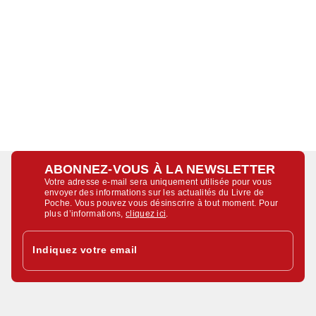
ABONNEZ-VOUS À LA NEWSLETTER
Votre adresse e-mail sera uniquement utilisée pour vous
envoyer des informations sur les actualités du Livre de
Poche. Vous pouvez vous désinscrire à tout moment. Pour
plus d’informations,
cliquez ici
.
Indiquez votre email