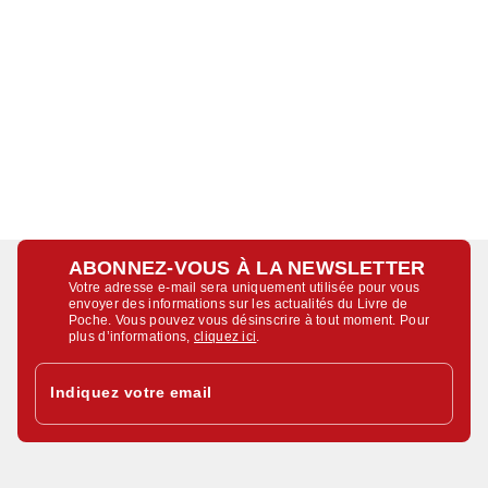
ABONNEZ-VOUS À LA NEWSLETTER
Votre adresse e-mail sera uniquement utilisée pour vous
envoyer des informations sur les actualités du Livre de
Poche. Vous pouvez vous désinscrire à tout moment. Pour
plus d’informations,
cliquez ici
.
Indiquez votre email