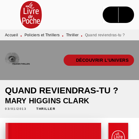
MENU
RECHERCHE
CONTENU
PIED DE PAGE
Accueil
Policiers et Thrillers
Thriller
Quand reviendras-tu ?
•
•
•
DÉCOUVRIR L'UNIVERS
QUAND REVIENDRAS-TU ?
MARY HIGGINS CLARK
03/01/2013
THRILLER