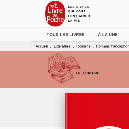
LES LIVRES
MENU
RECHERCHE
CONTENU
QUI VOUS
FONT AIMER
LA VIE
TOUS LES LIVRES
À LA UNE
Accueil
Littérature
Romans
Romans francopho
•
•
•