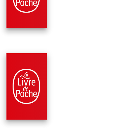
SENTIMENTS
Jean-Paul Enthoven
PARUTION : 25/08/2010
192 PAGES
ROMANS
CE QUE NOUS AVON
EU DE MEILLEUR
Jean-Paul Enthoven