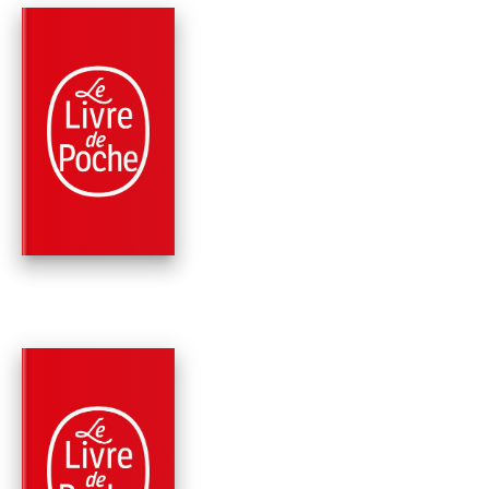
PARUTION : 25/10/2023
192 PAGES
ROMANS
LES RAISONS DU
COEUR
Jean-Paul Enthoven
PARUTION : 13/02/2013
384 PAGES
ROMANS
L'HYPOTHÈSE DES