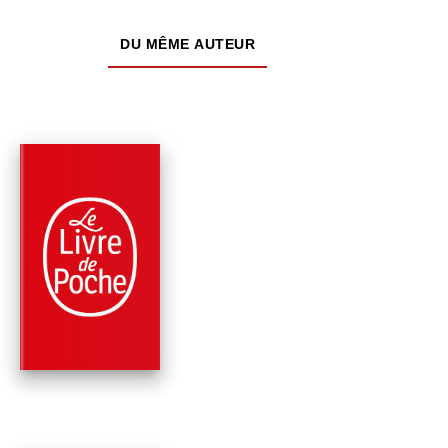
DU MÊME AUTEUR
PARUTION : 18/09/2024
312 PAGES
ROMANS
CE QUI PLAISAIT À
BLANCHE
Jean-Paul Enthoven