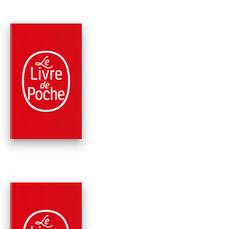
PARUTION : 10/04/2002
218 PAGES
ROMANS
AURORE
Jean-Paul Enthoven
PARUTION : 18/09/2024
312 PAGES
ROMANS