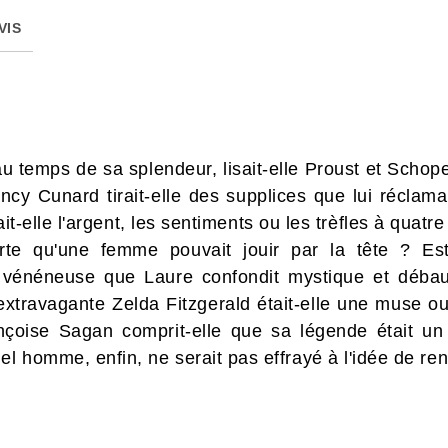
VIS
u temps de sa splendeur, lisait-elle Proust et Scho
ancy Cunard tirait-elle des supplices que lui réclama
t-elle l'argent, les sentiments ou les trèfles à quatr
te qu'une femme pouvait jouir par la tête ? Est
vénéneuse que Laure confondit mystique et débau
'extravagante Zelda Fitzgerald était-elle une muse ou
oise Sagan comprit-elle que sa légende était un m
el homme, enfin, ne serait pas effrayé à l'idée de r