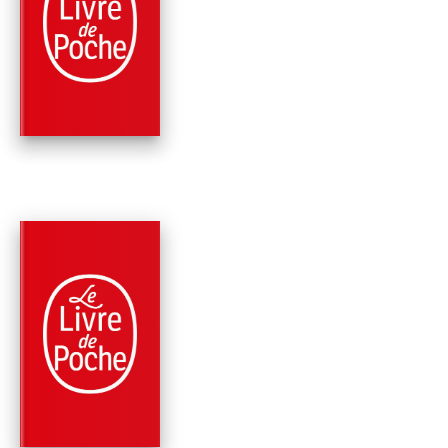
CE QUI PLAISAIT À
BLANCHE
Jean-Paul Enthoven
PARUTION : 25/10/2023
192 PAGES
ROMANS
LES RAISONS DU
COEUR
Jean-Paul Enthoven