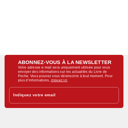
ABONNEZ-VOUS À LA NEWSLETTER
Votre adresse e-mail sera uniquement utilisée pour vous
envoyer des informations sur les actualités du Livre de
Poche. Vous pouvez vous désinscrire à tout moment. Pour
plus d’informations,
cliquez ici
.
Indiquez votre email