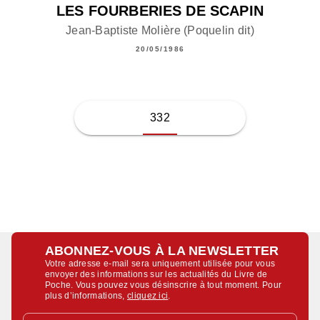
LES FOURBERIES DE SCAPIN
Jean-Baptiste Molière (Poquelin dit)
20/05/1986
332
ABONNEZ-VOUS À LA NEWSLETTER
Votre adresse e-mail sera uniquement utilisée pour vous
envoyer des informations sur les actualités du Livre de
Poche. Vous pouvez vous désinscrire à tout moment. Pour
plus d’informations,
cliquez ici
.