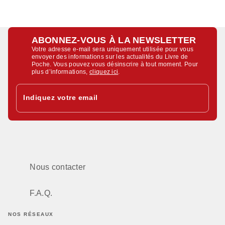
ABONNEZ-VOUS À LA NEWSLETTER
Votre adresse e-mail sera uniquement utilisée pour vous
envoyer des informations sur les actualités du Livre de
Poche. Vous pouvez vous désinscrire à tout moment. Pour
plus d’informations,
cliquez ici
.
Indiquez votre email
Nous contacter
F.A.Q.
NOS RÉSEAUX