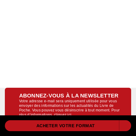
ABONNEZ-VOUS À LA NEWSLETTER
Votre adresse e-mail sera uniquement utilisée pour vous
envoyer des informations sur les actualités du Livre de
Poche. Vous pouvez vous désinscrire à tout moment. Pour
plus d’informations,
cliquez ici
.
ACHETER VOTRE FORMAT
Indiquez votre email