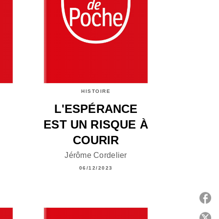
HISTOIRE
L'ESPÉRANCE
EST UN RISQUE À
COURIR
Jérôme Cordelier
06/12/2023
P