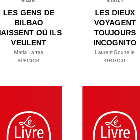
ROMANS
ROMANS
LES GENS DE
LES DIEUX
BILBAO
VOYAGENT
NAISSENT OÙ ILS
TOUJOURS
VEULENT
INCOGNITO
Maria Larrea
Laurent Gounelle
03/01/2024
03/01/2024