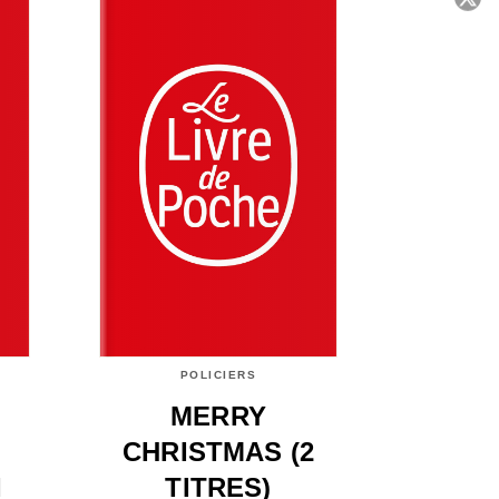
C
POLICIERS
MERRY
CHRISTMAS (2
I
TITRES)