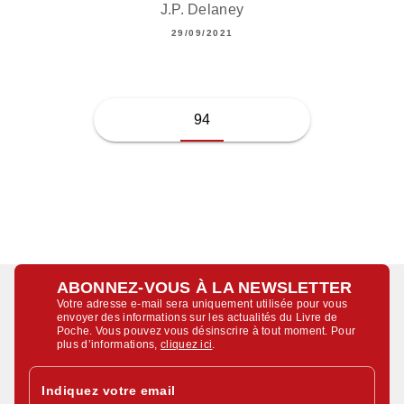
J.P. Delaney
29/09/2021
94
ABONNEZ-VOUS À LA NEWSLETTER
Votre adresse e-mail sera uniquement utilisée pour vous
envoyer des informations sur les actualités du Livre de
Poche. Vous pouvez vous désinscrire à tout moment. Pour
plus d’informations,
cliquez ici
.
Indiquez votre email