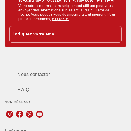
ABONNEZ-VOUS À LA NEWSLETTER
Votre adresse e-mail sera uniquement utilisée pour vous
envoyer des informations sur les actualités du Livre de
Poche. Vous pouvez vous désinscrire à tout moment. Pour
plus d’informations,
cliquez ici
.
Indiquez votre email
Nous contacter
F.A.Q.
NOS RÉSEAUX