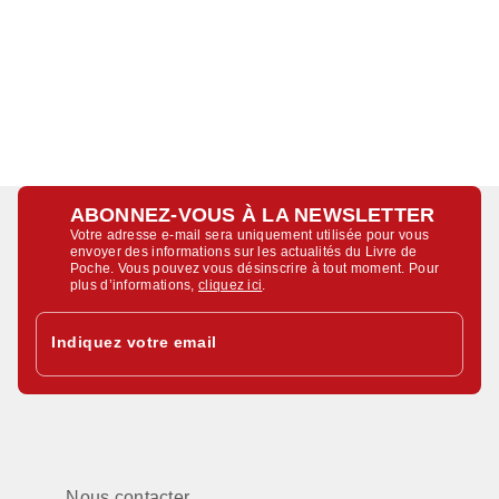
ABONNEZ-VOUS À LA NEWSLETTER
Votre adresse e-mail sera uniquement utilisée pour vous
envoyer des informations sur les actualités du Livre de
Poche. Vous pouvez vous désinscrire à tout moment. Pour
plus d’informations,
cliquez ici
.
Indiquez votre email
Nous contacter