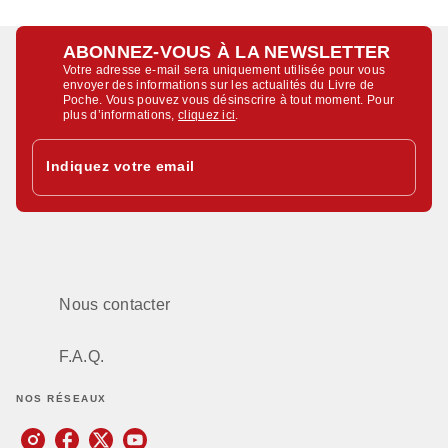
ABONNEZ-VOUS À LA NEWSLETTER
Votre adresse e-mail sera uniquement utilisée pour vous
envoyer des informations sur les actualités du Livre de
Poche. Vous pouvez vous désinscrire à tout moment. Pour
plus d’informations,
cliquez ici
.
Indiquez votre email
Nous contacter
F.A.Q.
NOS RÉSEAUX