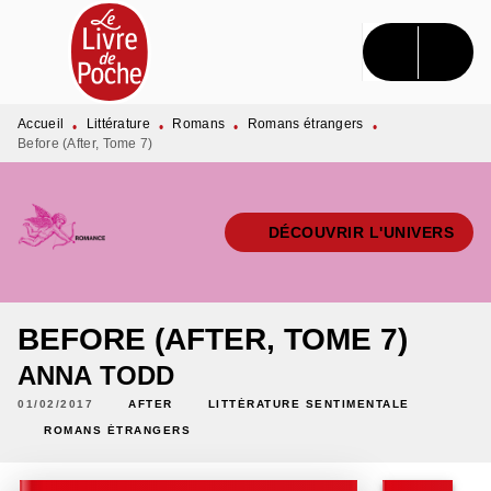
MENU
RECHERCHE
CONTENU
PIED DE PAGE
Accueil
Littérature
Romans
Romans étrangers
•
•
•
•
Before (After, Tome 7)
DÉCOUVRIR L'UNIVERS
BEFORE (AFTER, TOME 7)
ANNA TODD
01/02/2017
AFTER
LITTÉRATURE SENTIMENTALE
ROMANS ÉTRANGERS