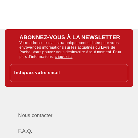
ABONNEZ-VOUS À LA NEWSLETTER
Votre adresse e-mail sera uniquement utilisée pour vous
envoyer des informations sur les actualités du Livre de
Poche. Vous pouvez vous désinscrire à tout moment. Pour
plus d’informations,
cliquez ici
.
Indiquez votre email
Nous contacter
F.A.Q.