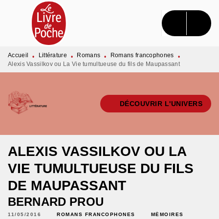
MENU
RECHERCHE
CONTENU
PIED DE PAGE
Accueil
Littérature
Romans
Romans francophones
•
•
•
•
Alexis Vassilkov ou La Vie tumultueuse du fils de Maupassant
DÉCOUVRIR L'UNIVERS
ALEXIS VASSILKOV OU LA
VIE TUMULTUEUSE DU FILS
DE MAUPASSANT
BERNARD PROU
11/05/2016
ROMANS FRANCOPHONES
MÉMOIRES