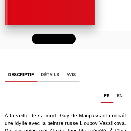
FEUILLETER
DESCRIPTIF
DÉTAILS
AVIS
FR
EN
À la veille de sa mort, Guy de Maupassant connaît
une idylle avec la peintre russe Lioubov Vassilkova.
De leur union naît Alexis, leur fils irrévélé. À l’âge