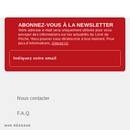
ABONNEZ-VOUS À LA NEWSLETTER
Votre adresse e-mail sera uniquement utilisée pour vous
envoyer des informations sur les actualités du Livre de
Poche. Vous pouvez vous désinscrire à tout moment. Pour
plus d’informations,
cliquez ici
.
Indiquez votre email
Nous contacter
F.A.Q.
NOS RÉSEAUX