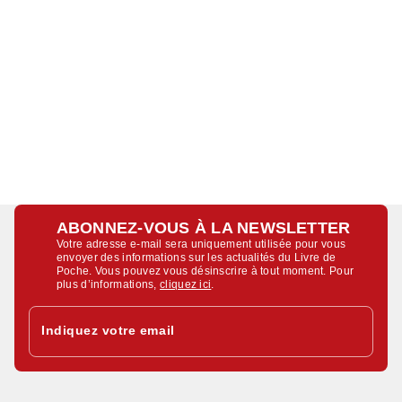
ABONNEZ-VOUS À LA NEWSLETTER
Votre adresse e-mail sera uniquement utilisée pour vous
envoyer des informations sur les actualités du Livre de
Poche. Vous pouvez vous désinscrire à tout moment. Pour
plus d’informations,
cliquez ici
.
Indiquez votre email