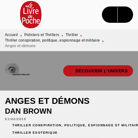
MENU
RECHERCHE
CONTENU
PIED DE PAGE
Accueil
Policiers et Thrillers
Thriller
•
•
•
Thriller conspiration, politique, espionnage et militaire
•
Anges et démons
DÉCOUVRIR L'UNIVERS
ANGES ET DÉMONS
DAN BROWN
01/04/2015
THRILLER CONSPIRATION, POLITIQUE, ESPIONNAGE ET MILITAI
THRILLER ÉSOTÉRIQUE