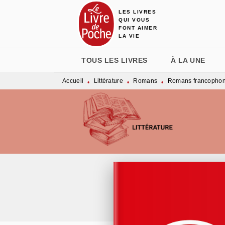
LES LIVRES
MENU
RECHERCHE
CONTENU
QUI VOUS
FONT AIMER
LA VIE
TOUS LES LIVRES
À LA UNE
Accueil
Littérature
Romans
Romans francopho
•
•
•