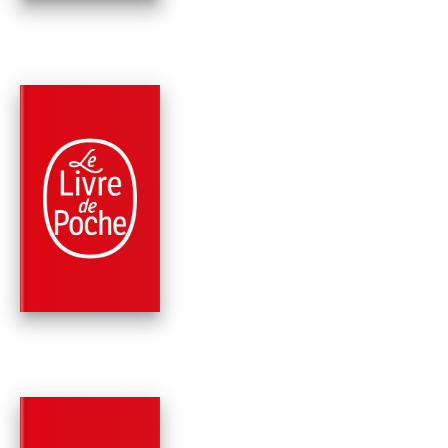
PARUTION : 01/06/2016
128 PAGES
ROMANS
UNE SIMPLE LETTR
D'AMOUR
Yann Moix