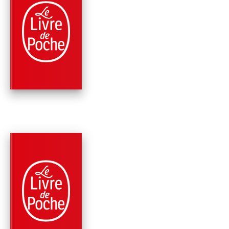
RÉCOMPENSÉ
PARUTION : 07/10/2015
1440 PAGE
ROMANS
NAISSANCE
Yann Moix
PARUTION : 06/06/2012
144 PAGES
ROMANS
CINQUANTE ANS DA
LA PEAU DE MICHA
JACKSON