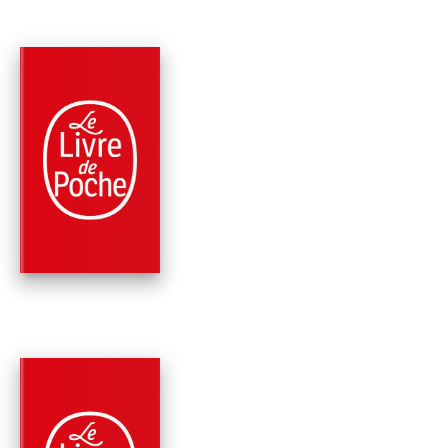
PARUTION : 24/08/2022
240 PAGES
ROMANS
REIMS
Yann Moix
PARUTION : 25/08/2021
96 PAGES