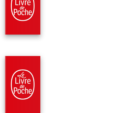
ROMANS
ROMPRE
Yann Moix
PARUTION : 19/08/2020
264 PAGES
ROMANS
ORLÉANS
Yann Moix