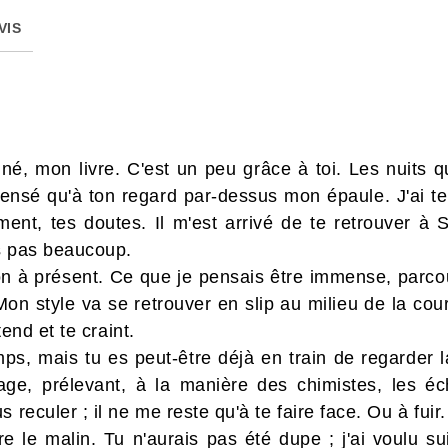
VIS
miné, mon livre. C'est un peu grâce à toi. Les nuits 
 pensé qu'à ton regard par-dessus mon épaule. J'ai t
ent, tes doutes. Il m'est arrivé de te retrouver à 
is pas beaucoup.
ion à présent. Ce que je pensais être immense, parco
 Mon style va se retrouver en slip au milieu de la cour
ttend et te craint.
s, mais tu es peut-être déjà en train de regarder la c
e, prélevant, à la manière des chimistes, les écha
 reculer ; il ne me reste qu'à te faire face. Ou à fuir.
re le malin. Tu n'aurais pas été dupe ; j'ai voulu s