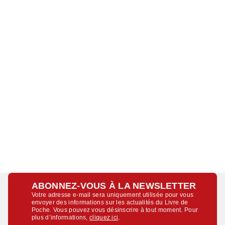
ABONNEZ-VOUS À LA NEWSLETTER
Votre adresse e-mail sera uniquement utilisée pour vous
envoyer des informations sur les actualités du Livre de
Poche. Vous pouvez vous désinscrire à tout moment. Pour
plus d’informations,
cliquez ici
.