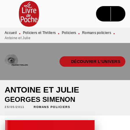
MENU
RECHERCHE
CONTENU
PIED DE PAGE
Accueil
Policiers et Thrillers
Policiers
Romans policiers
•
•
•
•
Antoine et Julie
DÉCOUVRIR L'UNIVERS
ANTOINE ET JULIE
GEORGES SIMENON
25/05/2011
ROMANS POLICIERS