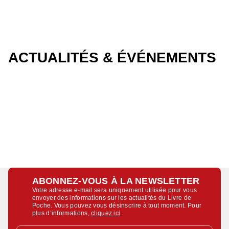
ACTUALITÉS & ÉVÉNEMENTS
ABONNEZ-VOUS À LA NEWSLETTER
Votre adresse e-mail sera uniquement utilisée pour vous
envoyer des informations sur les actualités du Livre de
Poche. Vous pouvez vous désinscrire à tout moment. Pour
plus d’informations,
cliquez ici
.