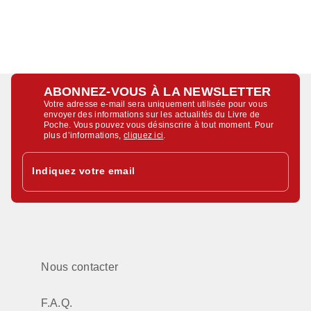
ABONNEZ-VOUS À LA NEWSLETTER
Votre adresse e-mail sera uniquement utilisée pour vous
envoyer des informations sur les actualités du Livre de
Poche. Vous pouvez vous désinscrire à tout moment. Pour
plus d’informations,
cliquez ici
.
Indiquez votre email
Nous contacter
F.A.Q.