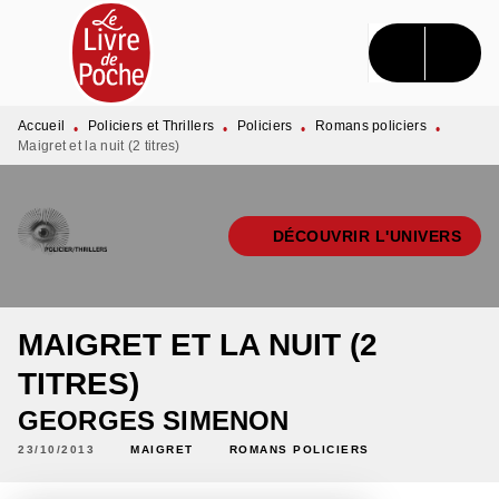
MENU
RECHERCHE
CONTENU
PIED DE PAGE
Accueil
Policiers et Thrillers
Policiers
Romans policiers
•
•
•
•
Maigret et la nuit (2 titres)
DÉCOUVRIR L'UNIVERS
MAIGRET ET LA NUIT (2
TITRES)
GEORGES SIMENON
23/10/2013
MAIGRET
ROMANS POLICIERS