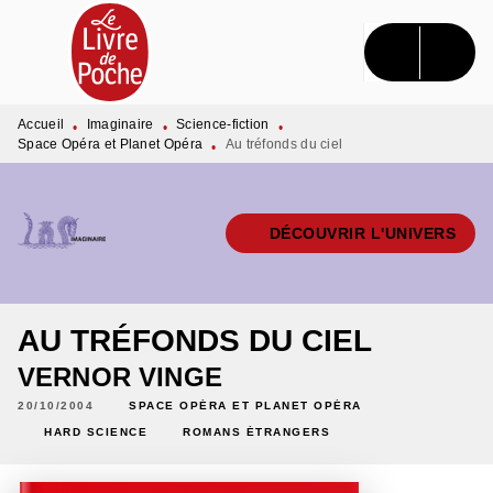
MENU
RECHERCHE
CONTENU
PIED DE PAGE
Accueil
Imaginaire
Science-fiction
•
•
•
Space Opéra et Planet Opéra
Au tréfonds du ciel
•
DÉCOUVRIR L'UNIVERS
AU TRÉFONDS DU CIEL
VERNOR VINGE
20/10/2004
SPACE OPÉRA ET PLANET OPÉRA
HARD SCIENCE
ROMANS ÉTRANGERS