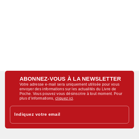
ABONNEZ-VOUS À LA NEWSLETTER
Votre adresse e-mail sera uniquement utilisée pour vous
envoyer des informations sur les actualités du Livre de
Poche. Vous pouvez vous désinscrire à tout moment. Pour
plus d’informations,
cliquez ici
.
Indiquez votre email