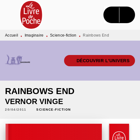
MENU
RECHERCHE
CONTENU
PIED DE PAGE
Accueil
Imaginaire
Science-fiction
Rainbows End
•
•
•
DÉCOUVRIR L'UNIVERS
RAINBOWS END
VERNOR VINGE
20/04/2011
SCIENCE-FICTION