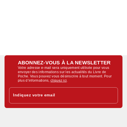
ABONNEZ-VOUS À LA NEWSLETTER
Votre adresse e-mail sera uniquement utilisée pour vous
envoyer des informations sur les actualités du Livre de
Poche. Vous pouvez vous désinscrire à tout moment. Pour
plus d’informations,
cliquez ici
.
Indiquez votre email