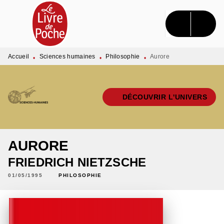
MENU
RECHERCHE
CONTENU
PIED DE PAGE
Accueil
Sciences humaines
Philosophie
Aurore
•
•
•
DÉCOUVRIR L'UNIVERS
AURORE
FRIEDRICH NIETZSCHE
01/05/1995
PHILOSOPHIE