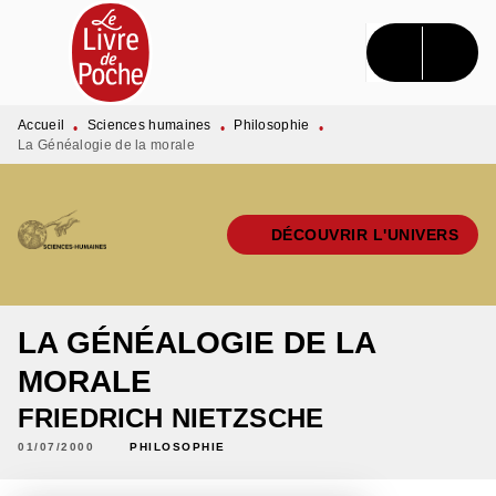
MENU
RECHERCHE
CONTENU
PIED DE PAGE
Accueil
Sciences humaines
Philosophie
•
•
•
La Généalogie de la morale
DÉCOUVRIR L'UNIVERS
LA GÉNÉALOGIE DE LA
MORALE
FRIEDRICH NIETZSCHE
01/07/2000
PHILOSOPHIE