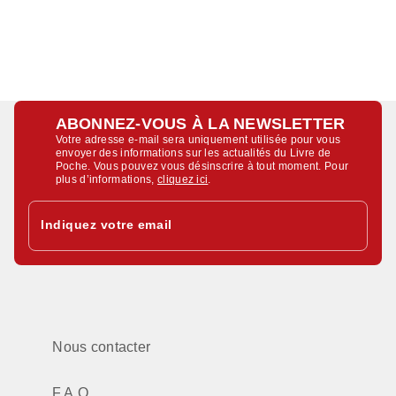
ABONNEZ-VOUS À LA NEWSLETTER
Votre adresse e-mail sera uniquement utilisée pour vous
envoyer des informations sur les actualités du Livre de
Poche. Vous pouvez vous désinscrire à tout moment. Pour
plus d’informations,
cliquez ici
.
Indiquez votre email
Nous contacter
F.A.Q.