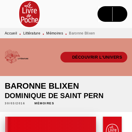
MENU
RECHERCHE
CONTENU
PIED DE PAGE
Accueil
Littérature
Mémoires
Baronne Blixen
•
•
•
DÉCOUVRIR L'UNIVERS
BARONNE BLIXEN
DOMINIQUE DE SAINT PERN
30/03/2016
MÉMOIRES