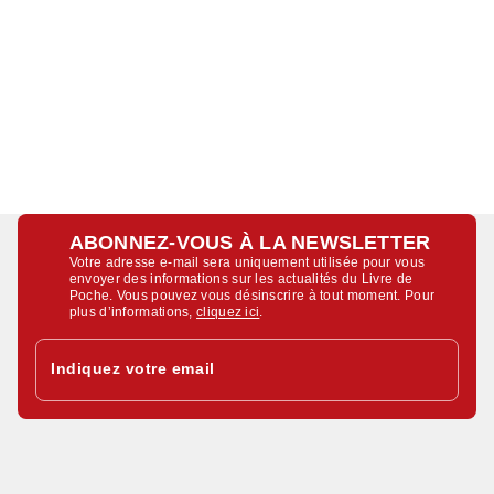
ABONNEZ-VOUS À LA NEWSLETTER
Votre adresse e-mail sera uniquement utilisée pour vous
envoyer des informations sur les actualités du Livre de
Poche. Vous pouvez vous désinscrire à tout moment. Pour
plus d’informations,
cliquez ici
.
Indiquez votre email