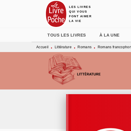
LES LIVRES
MENU
RECHERCHE
CONTENU
QUI VOUS
FONT AIMER
LA VIE
TOUS LES LIVRES
À LA UNE
Accueil
Littérature
Romans
Romans francopho
•
•
•