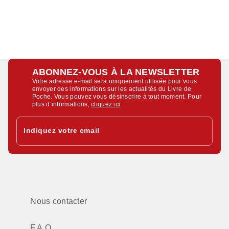
ABONNEZ-VOUS À LA NEWSLETTER
Votre adresse e-mail sera uniquement utilisée pour vous
envoyer des informations sur les actualités du Livre de
Poche. Vous pouvez vous désinscrire à tout moment. Pour
plus d’informations,
cliquez ici
.
Indiquez votre email
Nous contacter
F.A.Q.