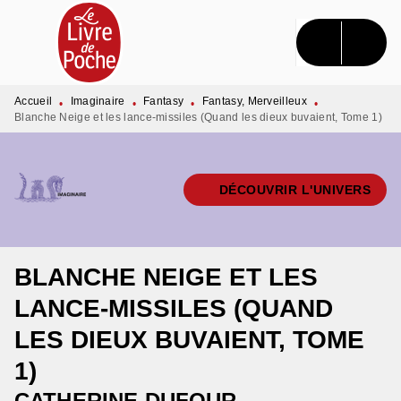
MENU
RECHERCHE
CONTENU
PIED DE PAGE
Accueil
Imaginaire
Fantasy
Fantasy, Merveilleux
•
•
•
•
Blanche Neige et les lance-missiles (Quand les dieux buvaient, Tome 1)
DÉCOUVRIR L'UNIVERS
BLANCHE NEIGE ET LES
LANCE-MISSILES (QUAND
LES DIEUX BUVAIENT, TOME
1)
CATHERINE DUFOUR