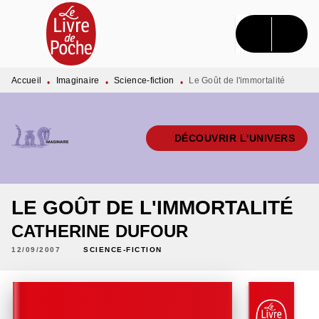
MENU
RECHERCHE
CONTENU
PIED DE PAGE
Accueil
Imaginaire
Science-fiction
Le Goût de l'immortalité
•
•
•
DÉCOUVRIR L'UNIVERS
LE GOÛT DE L'IMMORTALITÉ
CATHERINE DUFOUR
12/09/2007
SCIENCE-FICTION