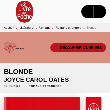
MENU
RECHERCHE
CONTENU
PIED DE PAGE
Accueil
Littérature
Romans
Romans étrangers
Blonde
•
•
•
•
DÉCOUVRIR L'UNIVERS
BLONDE
JOYCE CAROL OATES
02/05/2002
ROMANS ÉTRANGERS