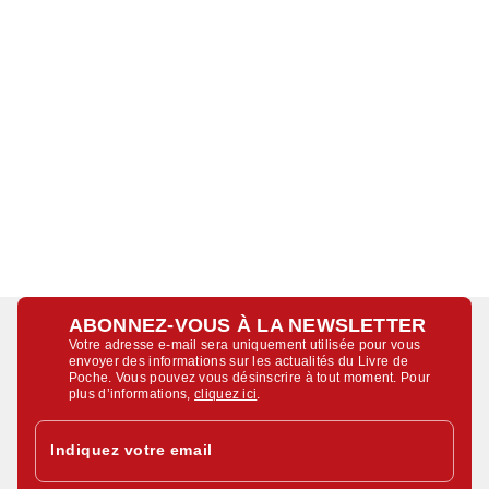
ABONNEZ-VOUS À LA NEWSLETTER
Votre adresse e-mail sera uniquement utilisée pour vous
envoyer des informations sur les actualités du Livre de
Poche. Vous pouvez vous désinscrire à tout moment. Pour
plus d’informations,
cliquez ici
.
Indiquez votre email