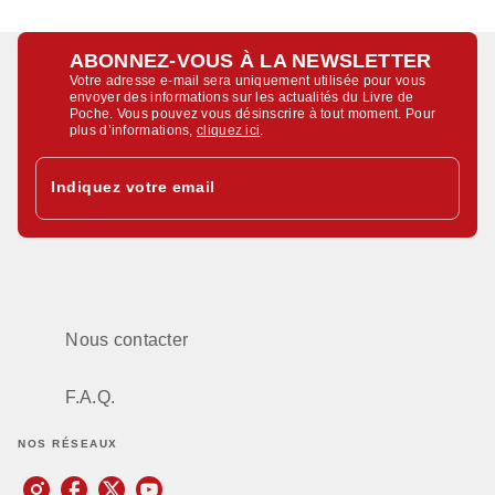
ABONNEZ-VOUS À LA NEWSLETTER
Votre adresse e-mail sera uniquement utilisée pour vous
envoyer des informations sur les actualités du Livre de
Poche. Vous pouvez vous désinscrire à tout moment. Pour
plus d’informations,
cliquez ici
.
Indiquez votre email
Nous contacter
F.A.Q.
NOS RÉSEAUX