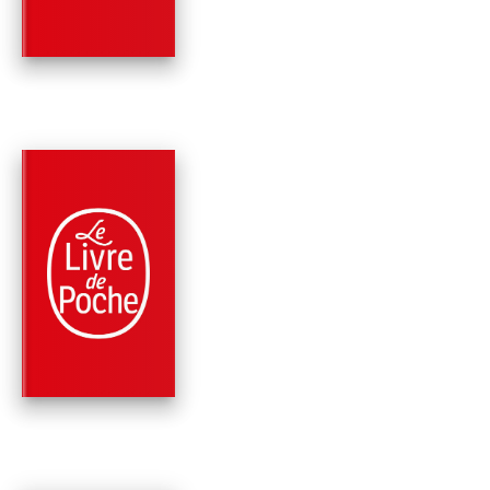
Virginia C. Andrews
PARUTION : 13/03/2024
624 PAGES
ROMANS
RUBY (LA FAMILLE
LANDRY, TOME 1)
Virginia C. Andrews