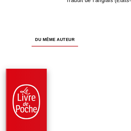
Traduit de l’anglais (État
DU MÊME AUTEUR
PARUTION : 18/03/2026
456 PAGES
ROMANS
D'OR ET DE CENDR
(LA FAMILLE LANDR
TOME …
Virginia C. Andrews