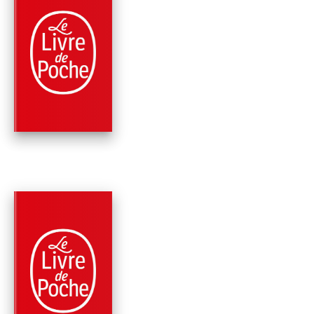
PARUTION : 12/03/2025
480 PAGES
ROMANS
D'OR ET DE LUMIÈR
(LA FAMILLE LANDR
TOME …
Virginia C. Andrews
PARUTION : 13/03/2024
528 PAGES
ROMANS
PERLE (LA FAMILLE
LANDRY, TOME 2)