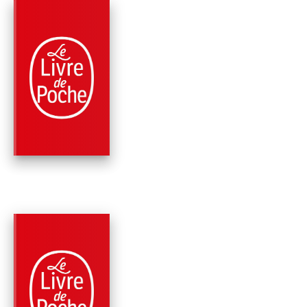
PARUTION : 12/04/2023
640 PAGES
ROMANS
LES RACINES DU
PASSÉ (FLEURS
CAPTIVES, TOME …
Virginia C. Andrews
PARUTION : 12/04/2023
448 PAGES
ROMANS
LE JARDIN DES
OMBRES (FLEURS