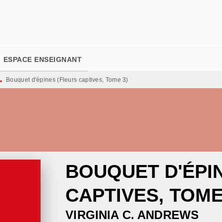
PIED DE PAGE
ESPACE ENSEIGNANT
Bouquet d'épines (Fleurs captives, Tome 3)
•
BOUQUET D'ÉPI
CAPTIVES, TOME
VIRGINIA C. ANDREWS