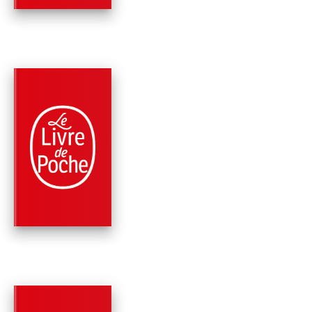
PARUTION : 12/03/2025
480 PAGES
ROMANS
TEL UN JOYAU CAC
(LA FAMILLE LANDR
TOME …
Virginia C. Andrews