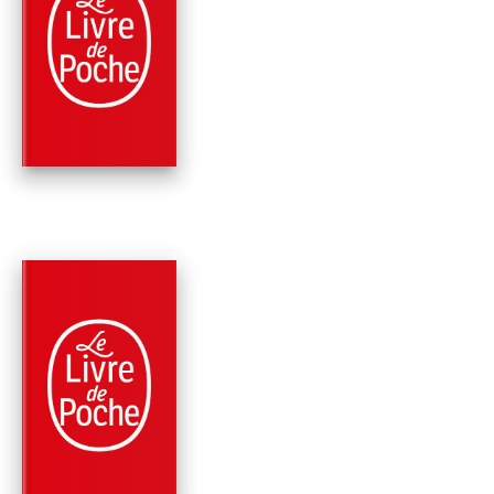
D'OR ET DE LUMIÈR
(LA FAMILLE LANDR
TOME …
Virginia C. Andrews
PARUTION : 13/03/2024
528 PAGES
ROMANS
PERLE (LA FAMILLE
LANDRY, TOME 2)
Virginia C. Andrews