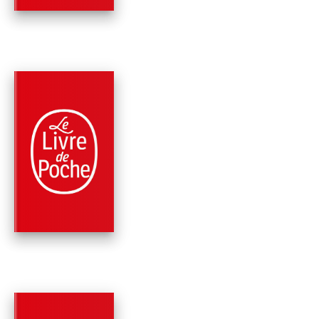
PARUTION : 12/04/2023
512 PAGES
ROMANS
BOUQUET D'ÉPINES
(FLEURS CAPTIVES,
TOME 3)
Virginia C. Andrews