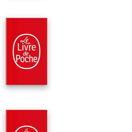
PARUTION : 12/03/2025
480 PAGES
ROMANS
TEL UN JOYAU CAC
(LA FAMILLE LANDR
TOME …
Virginia C. Andrews
PARUTION : 12/03/2025
480 PAGES
ROMANS