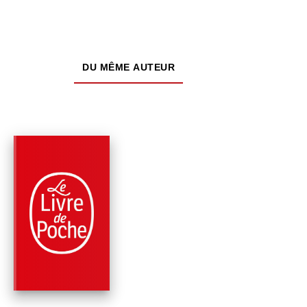
DU MÊME AUTEUR
PARUTION : 18/03/2026
456 PAGES
ROMANS
D'OR ET DE CENDR
(LA FAMILLE LANDR
TOME …
Virginia C. Andrews