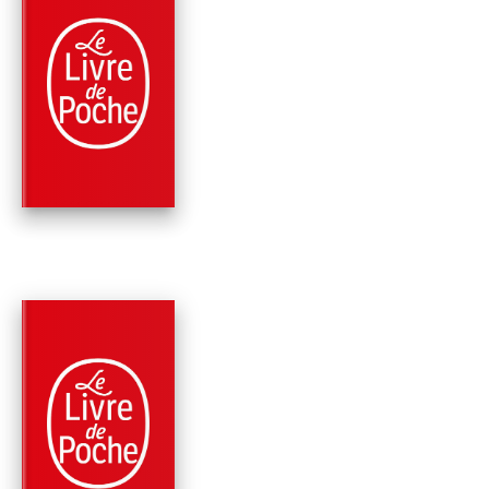
PARUTION : 12/04/2023
640 PAGES
ROMANS
LES RACINES DU
PASSÉ (FLEURS
CAPTIVES, TOME …
Virginia C. Andrews
PARUTION : 12/04/2023
448 PAGES
ROMANS
LE JARDIN DES
OMBRES (FLEURS
CAPTIVES, TOME …