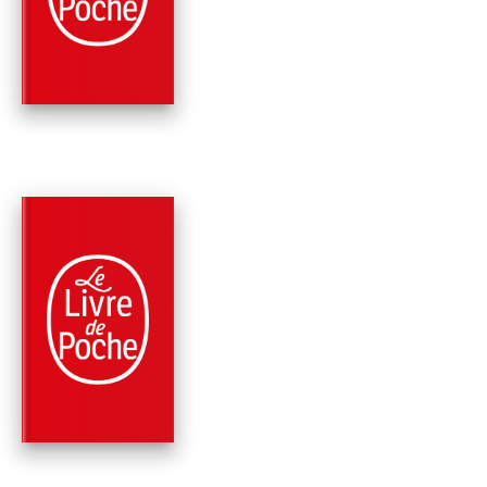
DARWYNE
Colin Niel
PARUTION : 29/03/2023
288 PAGES
ROMANS
SEULES LES BÊTES
Colin Niel