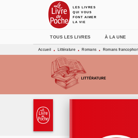
LES LIVRES
MENU
RECHERCHE
CONTENU
QUI VOUS
FONT AIMER
LA VIE
TOUS LES LIVRES
À LA UNE
Accueil
Littérature
Romans
Romans francopho
•
•
•