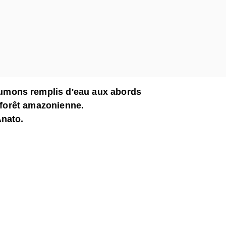
umons remplis d'eau aux abords
e forêt amazonienne.
Anato.