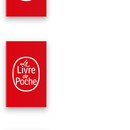
Colin Niel
RÉCOMPENSÉ
PARUTION : 04/02/2026
352 PAGES
ROMANS
WALLACE
Colin Niel