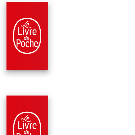
PARUTION : 12/03/2025
384 PAGES
ROMANS
LES HAMACS DE
CARTON
Colin Niel
PARUTION : 31/01/2024
320 PAGES
ROMANS