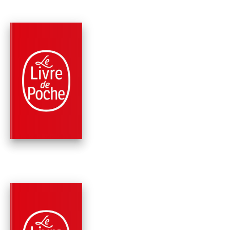
RÉCOMPENSÉ
PARUTION : 26/01/2022
384 PAGES
ROMANS
ENTRE FAUVES
Colin Niel
NOUVEAUTÉ
PARUTION : 27/05/2026
640 PAGES