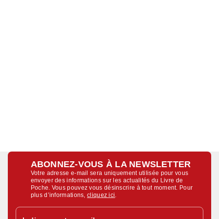
ABONNEZ-VOUS À LA NEWSLETTER
Votre adresse e-mail sera uniquement utilisée pour vous
envoyer des informations sur les actualités du Livre de
Poche. Vous pouvez vous désinscrire à tout moment. Pour
plus d’informations,
cliquez ici
.