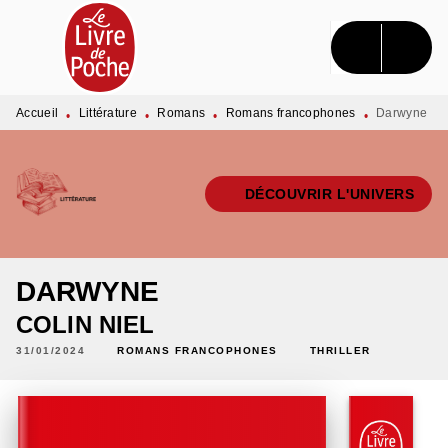
MENU
RECHERCHE
CONTENU
PIED DE PAGE
Accueil
Littérature
Romans
Romans francophones
Darwyne
•
•
•
•
DÉCOUVRIR L'UNIVERS
DARWYNE
COLIN NIEL
31/01/2024
ROMANS FRANCOPHONES
THRILLER