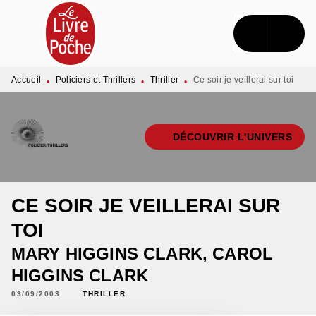
MENU
RECHERCHE
CONTENU
PIED DE PAGE
Accueil
Policiers et Thrillers
Thriller
Ce soir je veillerai sur toi
•
•
•
DÉCOUVRIR L'UNIVERS
CE SOIR JE VEILLERAI SUR
TOI
MARY HIGGINS CLARK
,
CAROL
HIGGINS CLARK
03/09/2003
THRILLER