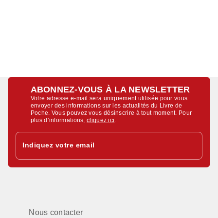
ABONNEZ-VOUS À LA NEWSLETTER
Votre adresse e-mail sera uniquement utilisée pour vous
envoyer des informations sur les actualités du Livre de
Poche. Vous pouvez vous désinscrire à tout moment. Pour
plus d’informations,
cliquez ici
.
Indiquez votre email
Nous contacter