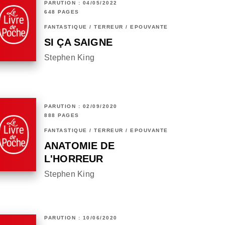
PARUTION : 04/05/2022
648 PAGES
FANTASTIQUE / TERREUR / EPOUVANTE
SI ÇA SAIGNE
Stephen King
PARUTION : 02/09/2020
888 PAGES
FANTASTIQUE / TERREUR / EPOUVANTE
ANATOMIE DE
L'HORREUR
Stephen King
PARUTION : 10/06/2020