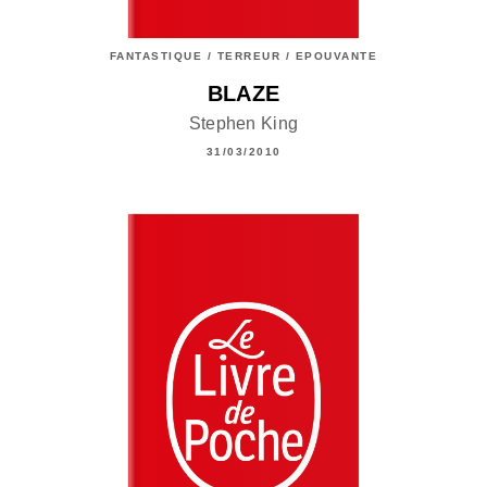
FANTASTIQUE / TERREUR / EPOUVANTE
BLAZE
Stephen King
31/03/2010