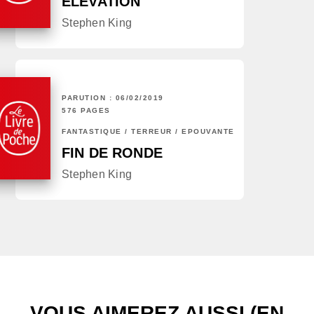
ELEVATION
Stephen King
PARUTION : 06/02/2019
576 PAGES
FANTASTIQUE / TERREUR / EPOUVANTE
FIN DE RONDE
Stephen King
VOUS AIMEREZ AUSSI (EN