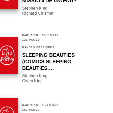
MISSION DE GWENDY
Stephen King
Richard Chizmar
PARUTION : 02/11/2023
128 PAGES
BANDES DESSINÉES
SLEEPING BEAUTIES
(COMICS SLEEPING
BEAUTIES,…
Stephen King
Owen King
PARUTION : 01/02/2023
352 PAGES