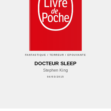
FANTASTIQUE / TERREUR / EPOUVANTE
DOCTEUR SLEEP
Stephen King
04/03/2015