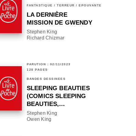
FANTASTIQUE / TERREUR / EPOUVANTE
LA DERNIÈRE
MISSION DE GWENDY
Stephen King
Richard Chizmar
PARUTION : 02/11/2023
128 PAGES
BANDES DESSINÉES
SLEEPING BEAUTIES
(COMICS SLEEPING
BEAUTIES,…
Stephen King
Owen King