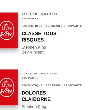
PARUTION : 10/06/2020
416 PAGES
FANTASTIQUE / TERREUR / EPOUVANTE
CLASSE TOUS
RISQUES
Stephen King
Bev Vincent
PARUTION : 06/11/2019
360 PAGES
FANTASTIQUE / TERREUR / EPOUVANTE
DOLORES
CLAIBORNE
Stephen King