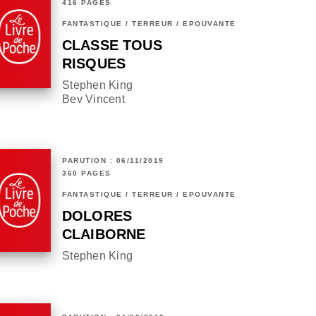
416 PAGES
FANTASTIQUE / TERREUR / EPOUVANTE
CLASSE TOUS
RISQUES
Stephen King
Bev Vincent
PARUTION : 06/11/2019
360 PAGES
FANTASTIQUE / TERREUR / EPOUVANTE
DOLORES
CLAIBORNE
Stephen King