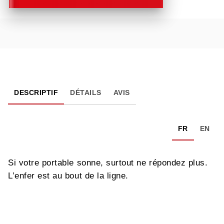
DESCRIPTIF
DÉTAILS
AVIS
FR
EN
Si votre portable sonne, surtout ne répondez plus.
L’enfer est au bout de la ligne.