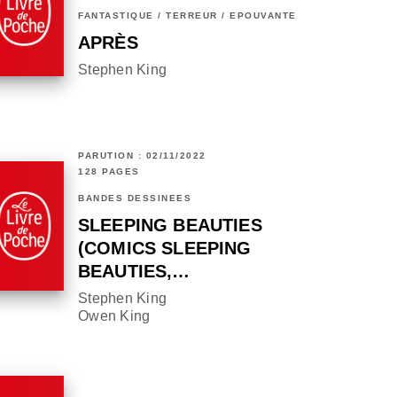
FANTASTIQUE / TERREUR / EPOUVANTE
APRÈS
Stephen King
PARUTION : 02/11/2022
128 PAGES
BANDES DESSINÉES
SLEEPING BEAUTIES
(COMICS SLEEPING
BEAUTIES,…
Stephen King
Owen King