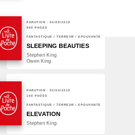
PARUTION : 04/09/2019
960 PAGES
FANTASTIQUE / TERREUR / EPOUVANTE
SLEEPING BEAUTIES
Stephen King
Owen King
PARUTION : 03/04/2019
160 PAGES
FANTASTIQUE / TERREUR / EPOUVANTE
ELEVATION
Stephen King