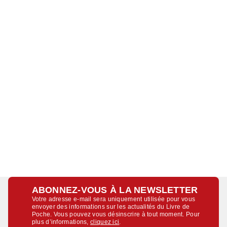
ABONNEZ-VOUS À LA NEWSLETTER
Votre adresse e-mail sera uniquement utilisée pour vous
envoyer des informations sur les actualités du Livre de
Poche. Vous pouvez vous désinscrire à tout moment. Pour
plus d’informations,
cliquez ici
.