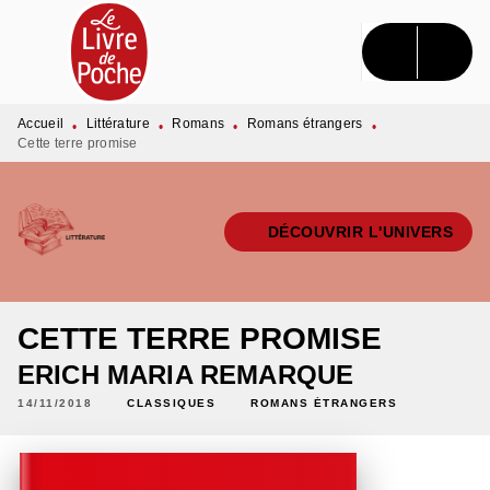
MENU
RECHERCHE
CONTENU
PIED DE PAGE
Accueil
Littérature
Romans
Romans étrangers
•
•
•
•
Cette terre promise
DÉCOUVRIR L'UNIVERS
CETTE TERRE PROMISE
ERICH MARIA REMARQUE
14/11/2018
CLASSIQUES
ROMANS ÉTRANGERS