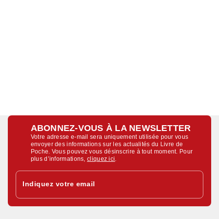
ABONNEZ-VOUS À LA NEWSLETTER
Votre adresse e-mail sera uniquement utilisée pour vous
envoyer des informations sur les actualités du Livre de
Poche. Vous pouvez vous désinscrire à tout moment. Pour
plus d’informations,
cliquez ici
.
Indiquez votre email