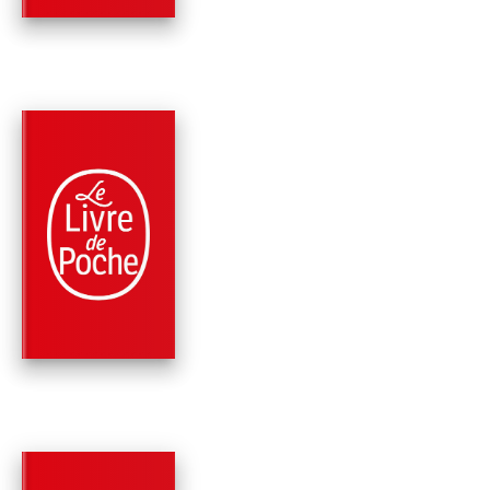
PARUTION : 09/10/2013
96 PAGES
ROMANS
L'ENNEMI
Erich Maria Remarque