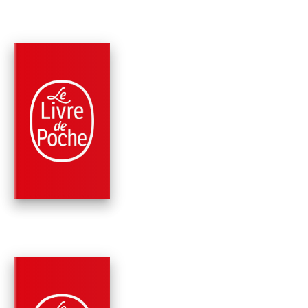
PARUTION : 16/09/2020
720 PAGES
ROMANS
ARC DE TRIOMPHE
Erich Maria Remarque
PARUTION : 14/11/2018
600 PAGES