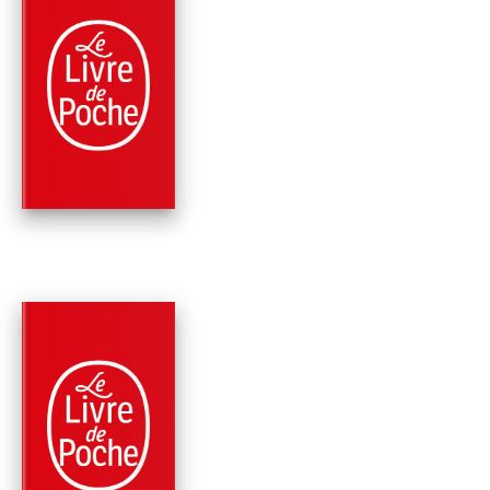
PARUTION : 16/09/2020
720 PAGES
ROMANS
ARC DE TRIOMPHE
Erich Maria Remarque
PARUTION : 14/11/2018
600 PAGES
ROMANS
CETTE TERRE
PROMISE