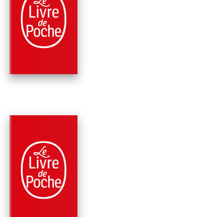
ROMANS
CETTE TERRE
PROMISE
Erich Maria Remarque
PARUTION : 09/10/2013
320 PAGES
ROMANS
LA NUIT DE LISBON
Erich Maria Remarque