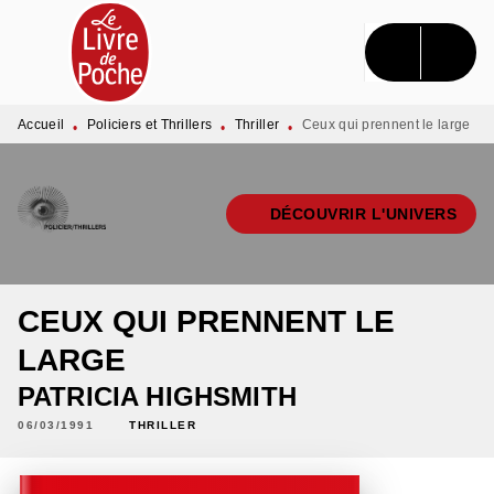
MENU
RECHERCHE
CONTENU
PIED DE PAGE
Accueil
Policiers et Thrillers
Thriller
Ceux qui prennent le large
•
•
•
DÉCOUVRIR L'UNIVERS
CEUX QUI PRENNENT LE
LARGE
PATRICIA HIGHSMITH
06/03/1991
THRILLER