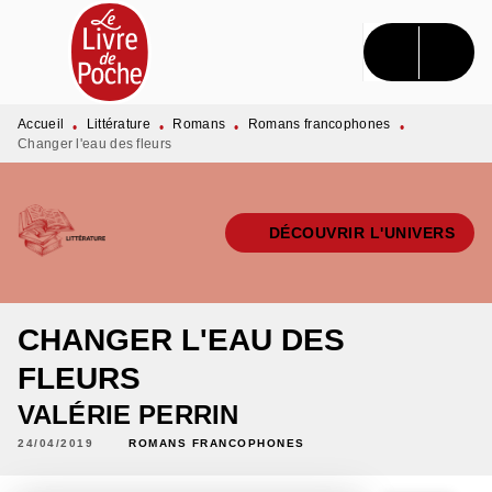
MENU
RECHERCHE
CONTENU
PIED DE PAGE
Accueil
Littérature
Romans
Romans francophones
•
•
•
•
Changer l'eau des fleurs
DÉCOUVRIR L'UNIVERS
CHANGER L'EAU DES
FLEURS
VALÉRIE PERRIN
24/04/2019
ROMANS FRANCOPHONES