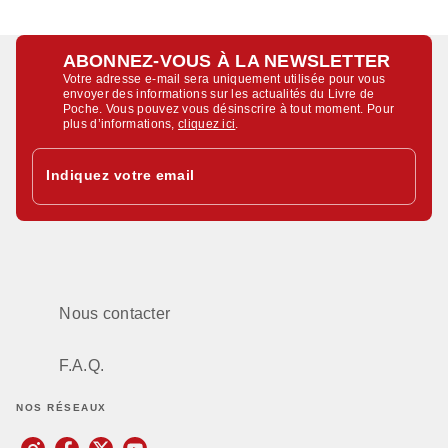
ABONNEZ-VOUS À LA NEWSLETTER
Votre adresse e-mail sera uniquement utilisée pour vous
envoyer des informations sur les actualités du Livre de
Poche. Vous pouvez vous désinscrire à tout moment. Pour
plus d’informations,
cliquez ici
.
Indiquez votre email
Nous contacter
F.A.Q.
NOS RÉSEAUX