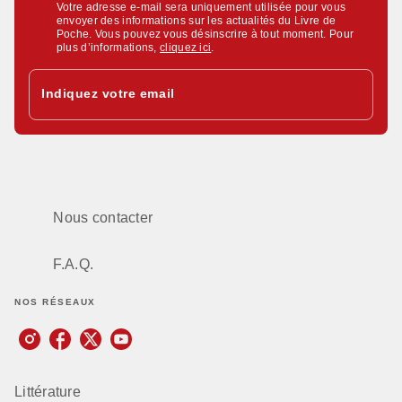
Votre adresse e-mail sera uniquement utilisée pour vous
envoyer des informations sur les actualités du Livre de
Poche. Vous pouvez vous désinscrire à tout moment. Pour
plus d’informations,
cliquez ici
.
Indiquez votre email
Nous contacter
F.A.Q.
NOS RÉSEAUX
Littérature