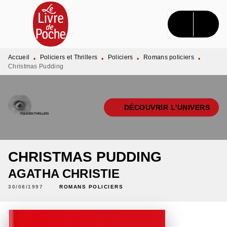
MENU
RECHERCHE
CONTENU
PIED DE PAGE
Accueil
Policiers et Thrillers
Policiers
Romans policiers
•
•
•
•
Christmas Pudding
DÉCOUVRIR L'UNIVERS
CHRISTMAS PUDDING
AGATHA CHRISTIE
30/08/1997
ROMANS POLICIERS