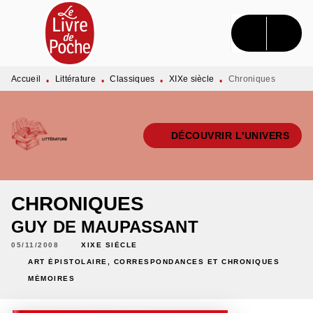
MENU
RECHERCHE
CONTENU
PIED DE PAGE
Accueil
Littérature
Classiques
XIXe siècle
Chroniques
•
•
•
•
DÉCOUVRIR L'UNIVERS
CHRONIQUES
GUY DE MAUPASSANT
05/11/2008
XIXE SIÈCLE
ART ÉPISTOLAIRE, CORRESPONDANCES ET CHRONIQUES
MÉMOIRES