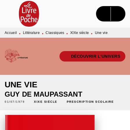
MENU
RECHERCHE
CONTENU
PIED DE PAGE
Accueil
Littérature
Classiques
XIXe siècle
Une vie
•
•
•
•
DÉCOUVRIR L'UNIVERS
UNE VIE
GUY DE MAUPASSANT
01/07/1979
XIXE SIÈCLE
PRESCRIPTION SCOLAIRE