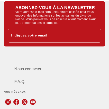
ABONNEZ-VOUS À LA NEWSLETTER
Votre adresse e-mail sera uniquement utilisée pour vous
envoyer des informations sur les actualités du Livre de
Poche. Vous pouvez vous désinscrire à tout moment. Pour
plus d’informations,
cliquez ici
.
Indiquez votre email
Nous contacter
F.A.Q.
NOS RÉSEAUX